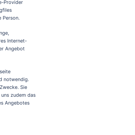
e-Provider
gfiles
e Person.
nge,
s Internet-
ser Angebot
seite
nd notwendig.
 Zwecke. Sie
n uns zudem das
res Angebotes