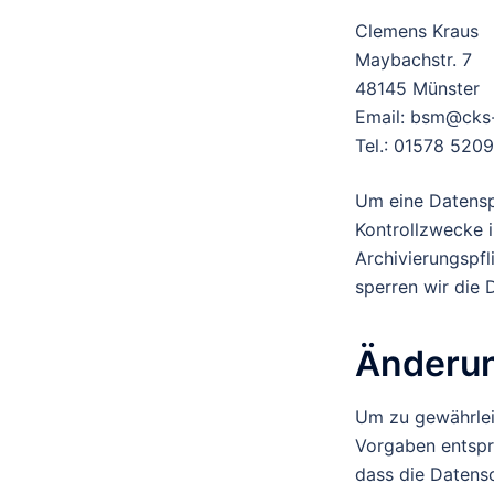
Clemens Kraus
Maybachstr. 7
48145 Münster
Email: bsm@cks
Tel.: 01578 520
Um eine Datenspe
Kontrollzwecke i
Archivierungspfl
sperren wir die 
Änderun
Um zu gewährleis
Vorgaben entspri
dass die Datensc