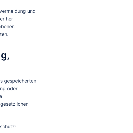
nvermeidung und
er her
hobenen
ten.
g,
ns gespeicherten
ung oder
e
 gesetzlichen
schutz: